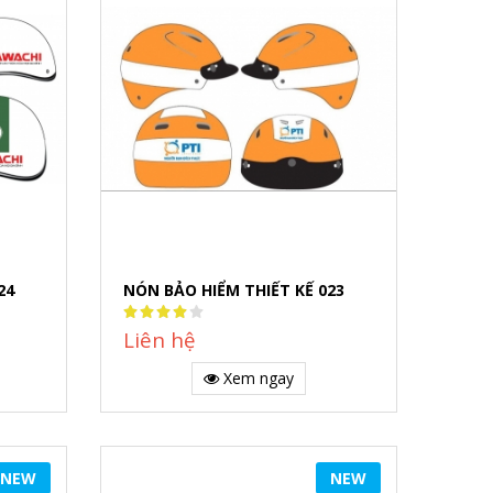
24
NÓN BẢO HIỂM THIẾT KẾ 023
Rating:
80%
Liên hệ
Xem ngay
NEW
NEW