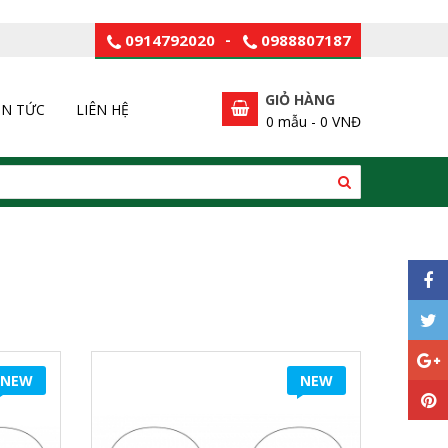
0914792020
-
0988807187
GIỎ HÀNG
IN TỨC
LIÊN HỆ
0
mẫu -
0 VNĐ
NEW
NEW