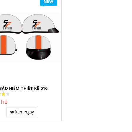
NEW
BẢO HIỂM THIẾT KẾ 016
:
 hệ
Xem ngay