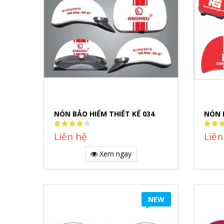
NÓN BẢO HIỂM THIẾT KẾ 034
NÓN 
Rating:
Rating
80%
80%
Liên hệ
Liên
Xem ngay
NEW