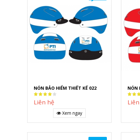
NÓN BẢO HIỂM THIẾT KẾ 022
NÓN 
Rating:
Rating
80%
80%
Liên hệ
Liên
Xem ngay