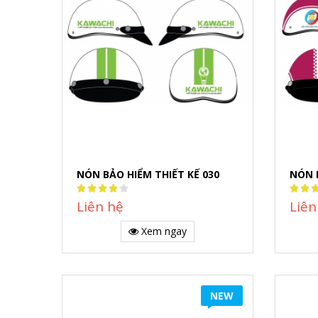
NÓN BẢO HIỂM THIẾT KẾ 030
NÓN 
Rating:
Rating
80%
80%
Liên hệ
Liên
Xem ngay
NEW