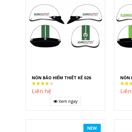
NÓN BẢO HIỂM THIẾT KẾ 026
NÓN 
Rating:
Rating
80%
80%
Liên hệ
Liên
Xem ngay
NEW