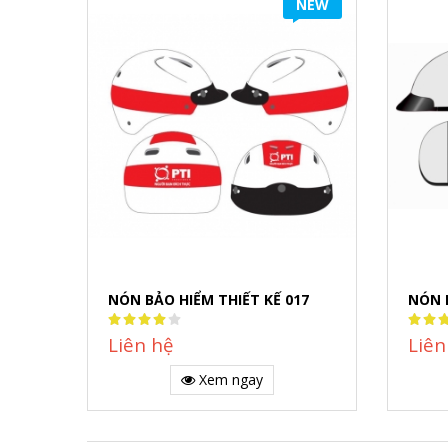
NEW
NÓN BẢO HIỂM THIẾT KẾ 017
NÓN 
Rating:
Rating
80%
80%
Liên hệ
Liên
Xem ngay