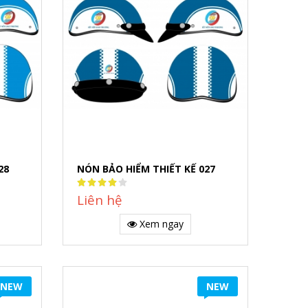
28
NÓN BẢO HIỂM THIẾT KẾ 027
Rating:
80%
Liên hệ
Xem ngay
NEW
NEW