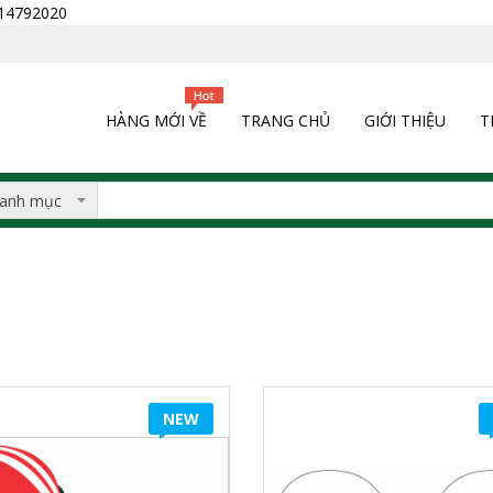
0914792020
HÀNG MỚI VỀ
TRANG CHỦ
GIỚI THIỆU
T
NEW