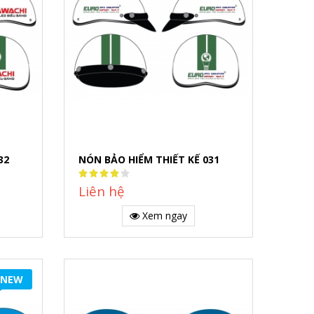
32
NÓN BẢO HIỂM THIẾT KẾ 031
Rating:
80%
Liên hệ
Xem ngay
NEW