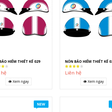
BẢO HIỂM THIẾT KẾ 029
NÓN BẢO HIỂM THIẾT KẾ 0
:
Rating:
80%
 hệ
Liên hệ
Xem ngay
Xem ngay
NEW