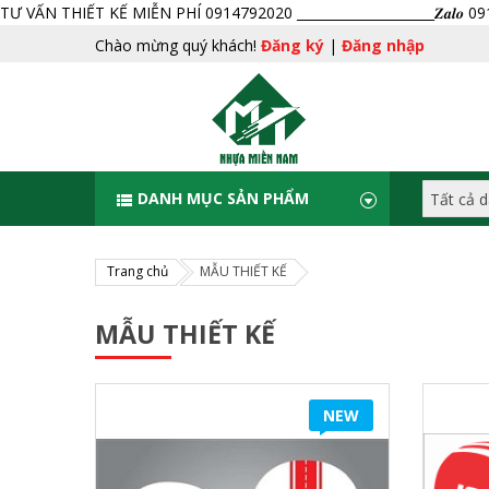
TƯ VẤN THIẾT KẾ MIỄN PHÍ 0914792020 _____________________𝒁𝒂𝒍𝒐 
Chào mừng quý khách!
Đăng ký
|
Đăng nhập
DANH MỤC SẢN PHẨM
Trang chủ
MẪU THIẾT KẾ
MẪU THIẾT KẾ
NEW