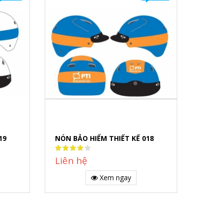
19
NÓN BẢO HIỂM THIẾT KẾ 018
Rating:
80%
Liên hệ
Xem ngay