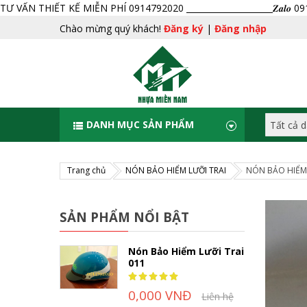
TƯ VẤN THIẾT KẾ MIỄN PHÍ 0914792020 _____________________𝒁𝒂𝒍𝒐 
Chào mừng quý khách!
Đăng ký
|
Đăng nhập
DANH MỤC SẢN PHẨM
Trang chủ
NÓN BẢO HIỂM LƯỠI TRAI
NÓN BẢO HIỂM 
SẢN PHẨM NỔI BẬT
Nón Bảo Hiểm Lưỡi Trai
011
Rating:
100%
0,000 VNĐ
Liên hệ