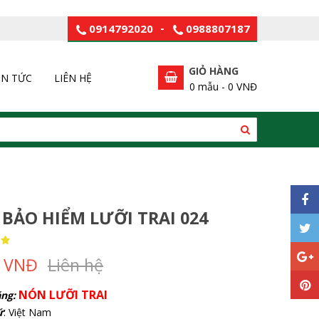
0914792020
-
0988807187
GIỎ HÀNG
IN TỨC
LIÊN HỆ
0
mẫu -
0 VNĐ
BẢO HIỂM LƯỠI TRAI 024
0 VNĐ
Liên hệ
NÓN LƯỠI TRAI
ng:
ứ
: Việt Nam