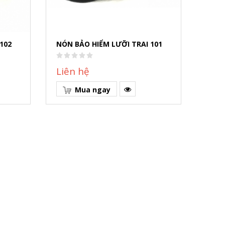
102
NÓN BẢO HIỂM LƯỠI TRAI 101
NÓN 
Liên hệ
Liê
Mua ngay