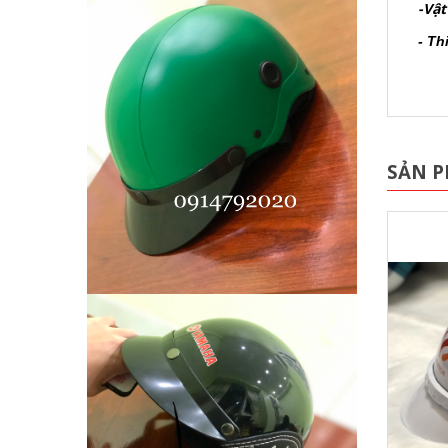
-Vật
- Th
SẢN 