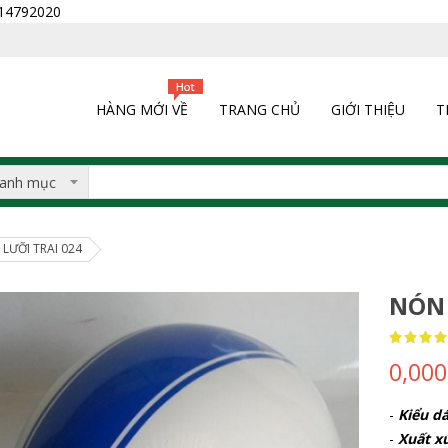
0914792020
HÀNG MỚI VỀ
TRANG CHỦ
GIỚI THIỆU
T
LƯỠI TRAI 024
NÓN 
Rating:
100
100
% of
0,00
-
Kiểu dá
-
Xuất x