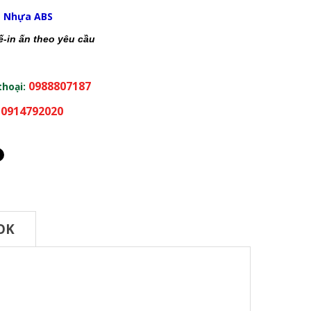
:
Nhựa ABS
kế-in ấn theo yêu cầu
0988807187
thoại:
0914792020
:
OK