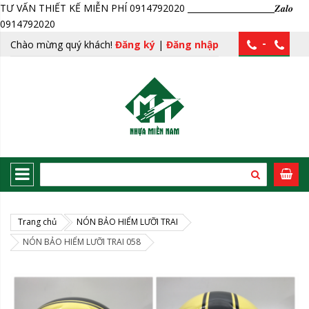
TƯ VẤN THIẾT KẾ MIỄN PHÍ 0914792020 _____________________𝒁𝒂𝒍𝒐
0914792020
-
Chào mừng quý khách!
Đăng ký
|
Đăng nhập
Trang chủ
NÓN BẢO HIỂM LƯỠI TRAI
NÓN BẢO HIỂM LƯỠI TRAI 058