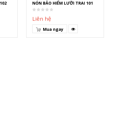
102
NÓN BẢO HIỂM LƯỠI TRAI 101
NÓN 
Liên hệ
Liê
Mua ngay