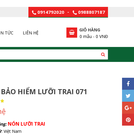
0914792020
-
0988807187
GIỎ HÀNG
IN TỨC
LIÊN HỆ
0
mẫu -
0 VNĐ
BẢO HIỂM LƯỠI TRAI 071
hệ
NÓN LƯỠI TRAI
ng:
ứ
: Việt Nam