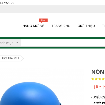
0914792020
HÀNG MỚI VỀ
TRANG CHỦ
GIỚI THIỆU
T
LƯỠI TRAI 071
NÓN 
Rating:
100
100
% of
Liên 
-
Kiểu dá
-
Xuất x