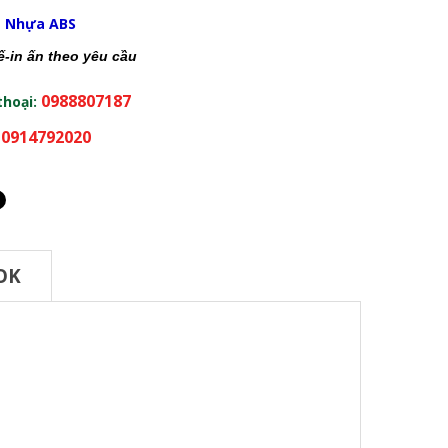
:
Nhựa ABS
kế-in ấn theo yêu cầu
0988807187
thoại:
0914792020
:
OK