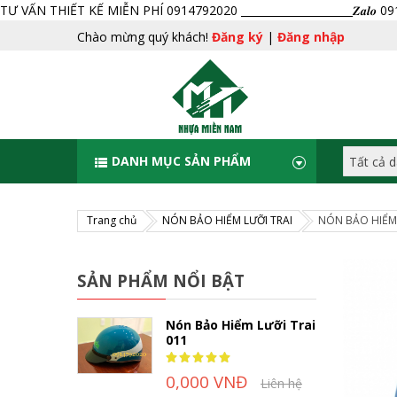
TƯ VẤN THIẾT KẾ MIỄN PHÍ 0914792020 _____________________𝒁𝒂𝒍𝒐 
Chào mừng quý khách!
Đăng ký
|
Đăng nhập
DANH MỤC SẢN PHẨM
Trang chủ
NÓN BẢO HIỂM LƯỠI TRAI
NÓN BẢO HIỂM 
SẢN PHẨM NỔI BẬT
Nón Bảo Hiểm Lưỡi Trai
011
Rating:
100%
0,000 VNĐ
Liên hệ