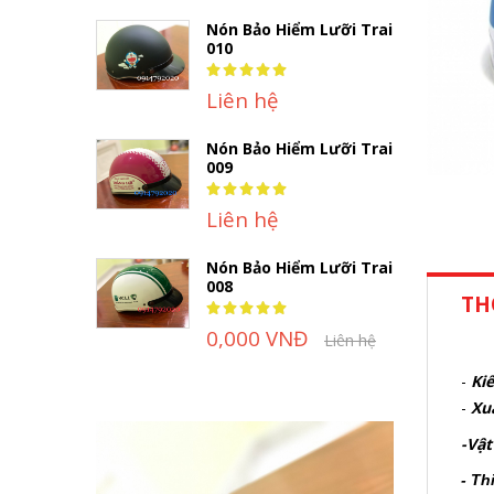
Nón Bảo Hiểm Lưỡi Trai
010
Rating:
100%
Liên hệ
Nón Bảo Hiểm Lưỡi Trai
009
Rating:
100%
Liên hệ
Nón Bảo Hiểm Lưỡi Trai
008
TH
Rating:
100%
0,000 VNĐ
Liên hệ
-
Kiể
-
Xu
-Vật
- Th