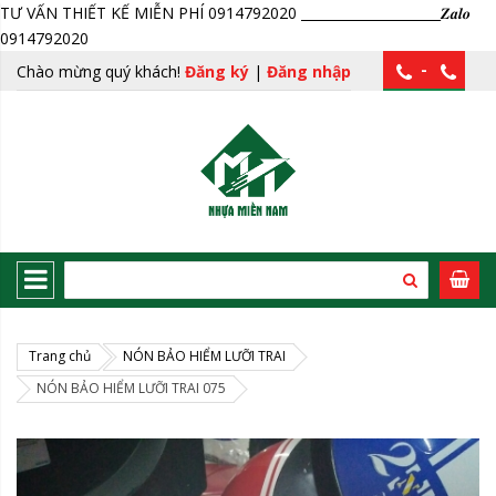
TƯ VẤN THIẾT KẾ MIỄN PHÍ 0914792020 _____________________𝒁𝒂𝒍𝒐
0914792020
-
Chào mừng quý khách!
Đăng ký
|
Đăng nhập
Trang chủ
NÓN BẢO HIỂM LƯỠI TRAI
NÓN BẢO HIỂM LƯỠI TRAI 075