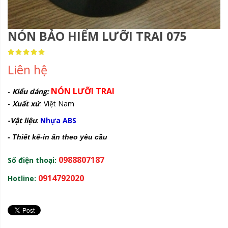
NÓN BẢO HIỂM LƯỠI TRAI 075
Rating:
100
100
% of
Liên hệ
NÓN LƯỠI TRAI
-
Kiểu dáng:
-
Xuất xứ
: Việt Nam
-Vật liệu
:
Nhựa ABS
- Thiết kế-in ấn theo yêu cầu
0988807187
Số điện thoại:
0914792020
Hotline: