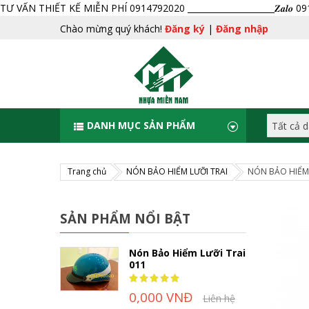
TƯ VẤN THIẾT KẾ MIỄN PHÍ 0914792020 _____________________𝒁𝒂𝒍𝒐 
Chào mừng quý khách!
Đăng ký
|
Đăng nhập
DANH MỤC SẢN PHẨM
Trang chủ
NÓN BẢO HIỂM LƯỠI TRAI
NÓN BẢO HIỂM 
SẢN PHẨM NỔI BẬT
Nón Bảo Hiểm Lưỡi Trai
011
Rating:
100%
0,000 VNĐ
Liên hệ