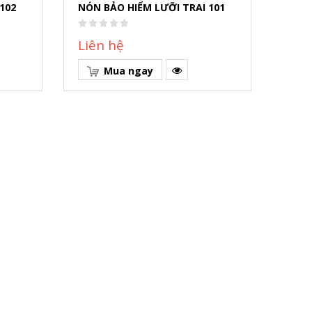
102
NÓN BẢO HIỂM LƯỠI TRAI 101
NÓN 
Liên hệ
Liê
Mua ngay