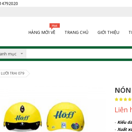
0914792020
HÀNG MỚI VỀ
TRANG CHỦ
GIỚI THIỆU
T
LƯỠI TRAI 079
NÓN 
Rating:
100
100
% of
Liên 
-
Kiểu dá
-
Xuất x