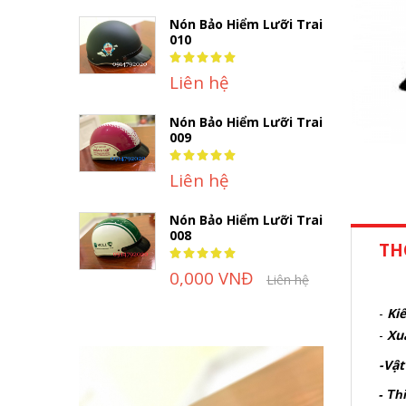
Nón Bảo Hiểm Lưỡi Trai
010
Rating:
100%
Liên hệ
Nón Bảo Hiểm Lưỡi Trai
009
Rating:
100%
Liên hệ
Nón Bảo Hiểm Lưỡi Trai
008
TH
Rating:
100%
0,000 VNĐ
Liên hệ
-
Kiể
-
Xu
-Vật
- Th