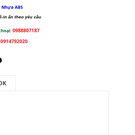
:
Nhựa ABS
kế-in ấn theo yêu cầu
0988807187
thoại:
0914792020
:
OK