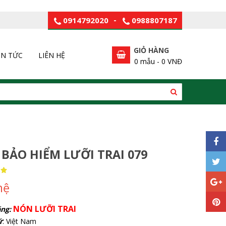
0914792020
-
0988807187
GIỎ HÀNG
IN TỨC
LIÊN HỆ
0
mẫu -
0 VNĐ
BẢO HIỂM LƯỠI TRAI 079
hệ
NÓN LƯỠI TRAI
ng:
ứ
: Việt Nam