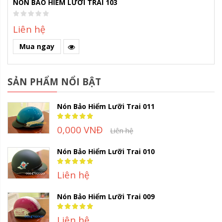
NÓN BẢO HIỂM LƯỠI TRAI 103
Liên hệ
Mua ngay
SẢN PHẨM NỔI BẬT
Nón Bảo Hiểm Lưỡi Trai 011
Rating:
100%
0,000 VNĐ
Liên hệ
Nón Bảo Hiểm Lưỡi Trai 010
Rating:
100%
Liên hệ
Nón Bảo Hiểm Lưỡi Trai 009
Rating:
100%
Liên hệ