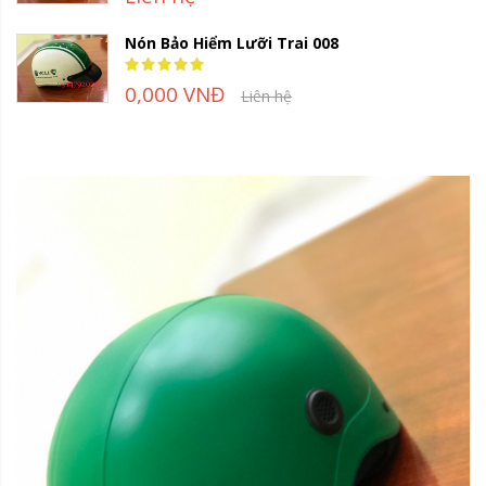
Nón Bảo Hiểm Lưỡi Trai 008
Rating:
100%
0,000 VNĐ
Liên hệ