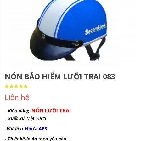
NÓN BẢO HIỂM LƯỠI TRAI 083
Rating:
100
100
% of
Liên hệ
NÓN LƯỠI TRAI
-
Kiểu dáng:
-
Xuất xứ
: Việt Nam
-Vật liệu
:
Nhựa ABS
- Thiết kế-in ấn theo yêu cầu