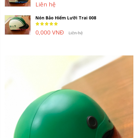
Liên hệ
Nón Bảo Hiểm Lưỡi Trai 008
Rating:
100%
0,000 VNĐ
Liên hệ