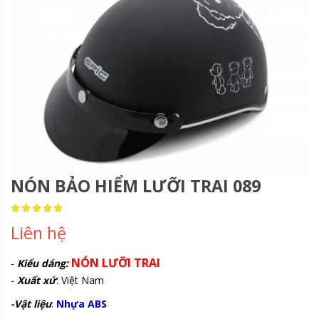
NÓN BẢO HIỂM LƯỠI TRAI 089
Rating:
100
100
% of
Liên hệ
NÓN LƯỠI TRAI
-
Kiểu dáng:
-
Xuất xứ
: Việt Nam
-Vật liệu
:
Nhựa ABS