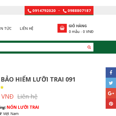
0914792020
-
0988807187
GIỎ HÀNG
IN TỨC
LIÊN HỆ
0
mẫu -
0 VNĐ
BẢO HIỂM LƯỠI TRAI 091
0 VNĐ
Liên hệ
NÓN LƯỠI TRAI
ng:
ứ
: Việt Nam