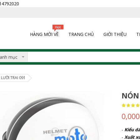
0914792020
HÀNG MỚI VỀ
TRANG CHỦ
GIỚI THIỆU
T
LƯỠI TRAI 091
NÓN 
Rating:
100
100
% of
0,00
-
Kiểu dá
-
Xuất x