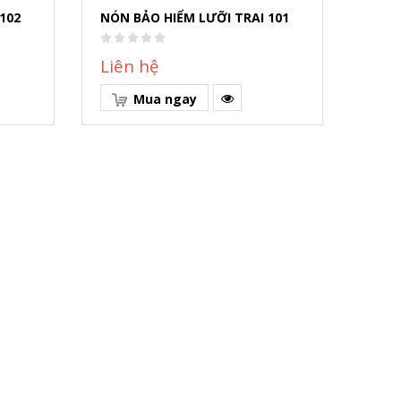
102
NÓN BẢO HIỂM LƯỠI TRAI 101
NÓN 
Liên hệ
Liê
Mua ngay