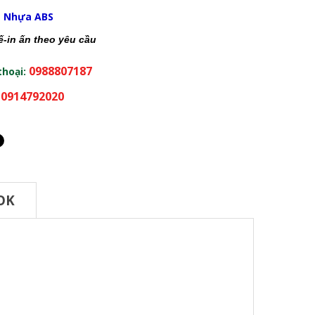
:
Nhựa ABS
kế-in ấn theo yêu cầu
0988807187
thoại:
0914792020
:
OK