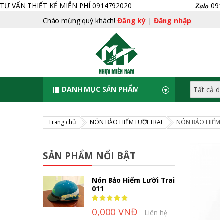
TƯ VẤN THIẾT KẾ MIỄN PHÍ 0914792020 _____________________𝒁𝒂𝒍𝒐 
Chào mừng quý khách!
Đăng ký
|
Đăng nhập
DANH MỤC SẢN PHẨM
Trang chủ
NÓN BẢO HIỂM LƯỠI TRAI
NÓN BẢO HIỂM 
SẢN PHẨM NỔI BẬT
Nón Bảo Hiểm Lưỡi Trai
011
Rating:
100%
0,000 VNĐ
Liên hệ