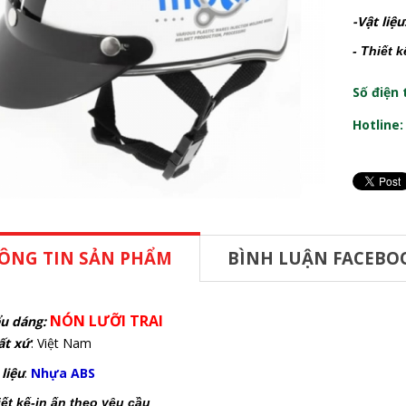
-Vật liệu
- Thiết 
Số điện 
Hotline
ÔNG TIN SẢN PHẨM
BÌNH LUẬN FACEBO
NÓN LƯỠI TRAI
u dáng:
ất xứ
: Việt Nam
 liệu
:
Nhựa ABS
iết kế-in ấn theo yêu cầu