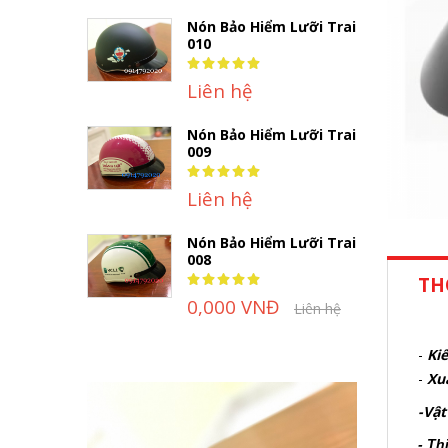
Nón Bảo Hiểm Lưỡi Trai
010
Rating:
100%
Liên hệ
Nón Bảo Hiểm Lưỡi Trai
009
Rating:
100%
Liên hệ
Nón Bảo Hiểm Lưỡi Trai
008
Rating:
TH
100%
0,000 VNĐ
Liên hệ
-
Kiể
-
Xu
-Vật
- Th