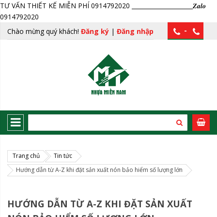
TƯ VẤN THIẾT KẾ MIỄN PHÍ 0914792020 _____________________𝒁𝒂𝒍𝒐
0914792020
-
Chào mừng quý khách!
Đăng ký
|
Đăng nhập
Trang chủ
Tin tức
Hướng dẫn từ A-Z khi đặt sản xuất nón bảo hiểm số lượng lớn
HƯỚNG DẪN TỪ A-Z KHI ĐẶT SẢN XUẤT