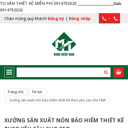
TƯ VẤN THIẾT KẾ MIỄN PHÍ 0914792020 _____________________𝒁𝒂𝒍𝒐
0914792020
-
Chào mừng quý khách!
Đăng ký
|
Đăng nhập
Trang chủ
Tin tức
Xưởng sản xuất nón bảo hiểm thiết kế theo yêu cầu cho F&B
XƯỞNG SẢN XUẤT NÓN BẢO HIỂM THIẾT KẾ